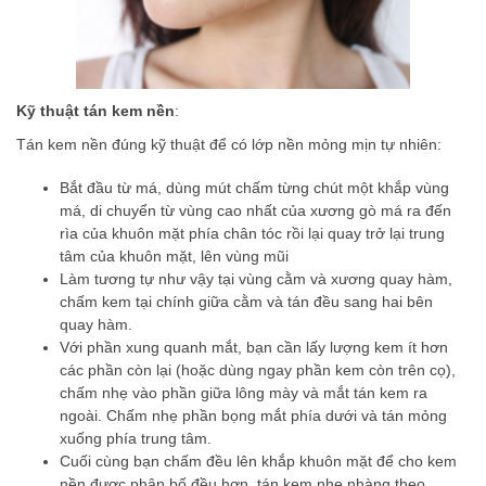
Kỹ thuật tán kem nền
:
Tán kem nền đúng kỹ thuật để có lớp nền mỏng mịn tự nhiên:
Bắt đầu từ má, dùng mút chấm từng chút một khắp vùng
má, di chuyển từ vùng cao nhất của xương gò má ra đến
rìa của khuôn mặt phía chân tóc rồi lại quay trở lại trung
tâm của khuôn mặt, lên vùng mũi
Làm tương tự như vậy tại vùng cằm và xương quay hàm,
chấm kem tại chính giữa cằm và tán đều sang hai bên
quay hàm.
Với phần xung quanh mắt, bạn cần lấy lượng kem ít hơn
các phần còn lại (hoặc dùng ngay phần kem còn trên cọ),
chấm nhẹ vào phần giữa lông mày và mắt tán kem ra
ngoài. Chấm nhẹ phần bọng mắt phía dưới và tán mỏng
xuống phía trung tâm.
Cuối cùng bạn chấm đều lên khắp khuôn mặt để cho kem
nền được phân bố đều hơn, tán kem nhẹ nhàng theo