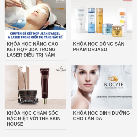
KHÓA HỌC NÂNG CAO
KHÓA HỌC DÒNG SẢN
KẾT HỢP JDA TRONG
PHẨM DR.IASO
LASER ĐIỀU TRỊ NÁM
KHÓA HỌC CHĂM SÓC
KHÓA HỌC DINH DƯỠNG
ĐẶC BIỆT VỚI THE SKIN
CHO LÀN DA
HOUSE