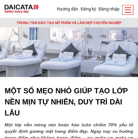
Hướng dẫn
Đăng ký
Đăng nhập
TRUNG TÂM ĐÀO TẠO MỸ PHẨM VÀ LÀM ĐẸP CHUYÊN NGHIỆP
MỘT SỐ MẸO NHỎ GIÚP TẠO LỚP
NỀN MỊN TỰ NHIÊN, DUY TRÌ DÀI
LÂU
Một lớp nền mỏng mịn hoàn hảo luôn chiếm 70% yếu tố
quyết định gương mặt trang điểm đẹp. Ngày nay xu hướng
trang điểm như không trang điểm – no make-up make-up