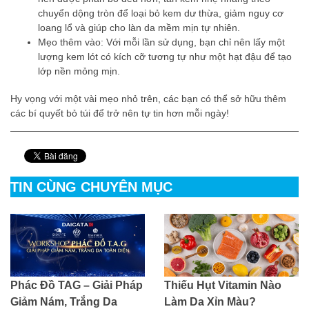
chuyển dộng tròn để loại bỏ kem dư thừa, giảm nguy cơ
loang lổ và giúp cho làn da mềm mịn tự nhiên.
Mẹo thêm vào: Với mỗi lần sử dụng, bạn chỉ nên lấy một
lượng kem lót có kích cỡ tương tự như một hạt đậu để tạo
lớp nền mỏng mịn.
Hy vọng với một vài mẹo nhỏ trên, các bạn có thể sở hữu thêm
các bí quyết bỏ túi để trở nên tự tin hơn mỗi ngày!
TIN CÙNG CHUYÊN MỤC
Phác Đồ TAG – Giải Pháp
Thiếu Hụt Vitamin Nào
Giảm Nám, Trắng Da
Làm Da Xỉn Màu?