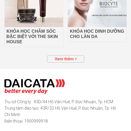
KHÓA HỌC CHĂM SÓC
KHÓA HỌC DINH DƯỠNG
ĐẶC BIỆT VỚI THE SKIN
CHO LÀN DA
HOUSE
Xem thêm
Trụ sở Công ty: 43D/44 Hồ Văn Huê, P. Đức Nhuận, Tp. HCM
Trung tâm đào tạo: 43R/32 Hồ Văn Huê, P. Đức Nhuận, Tp. Hồ
Chí Minh
Điện thoại: 1900999918