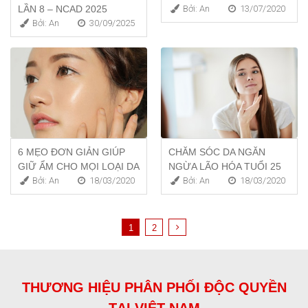
LẦN 8 – NCAD 2025
Bởi: An
13/07/2020
Bởi: An
30/09/2025
6 MẸO ĐƠN GIẢN GIÚP
CHĂM SÓC DA NGĂN
GIỮ ẨM CHO MỌI LOẠI DA
NGỪA LÃO HÓA TUỔI 25
Bởi: An
18/03/2020
Bởi: An
18/03/2020
1
2
THƯƠNG HIỆU PHÂN PHỐI ĐỘC QUYỀN