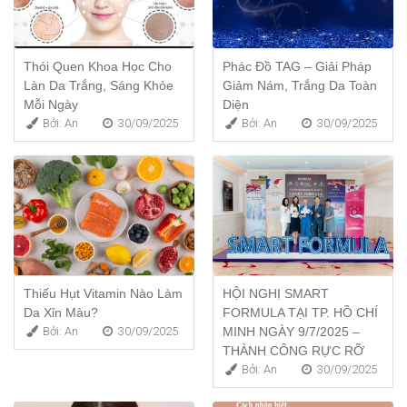
Thói Quen Khoa Học Cho
Phác Đồ TAG – Giải Pháp
Làn Da Trắng, Sáng Khỏe
Giảm Nám, Trắng Da Toàn
Mỗi Ngày
Diện
Bởi: An
30/09/2025
Bởi: An
30/09/2025
Thiếu Hụt Vitamin Nào Làm
HỘI NGHỊ SMART
Da Xỉn Màu?
FORMULA TẠI TP. HỒ CHÍ
Bởi: An
30/09/2025
MINH NGÀY 9/7/2025 –
THÀNH CÔNG RỰC RỠ
Bởi: An
30/09/2025