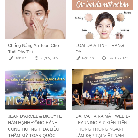
Chống Nắng An Toàn Cho
LOẠI DA & TÌNH TRẠNG
Tuổi Dậy Thì
DA
Bởi: An
30/09/2025
Bởi: An
19/03/2020
JEAN D’ARCEL & BIOCYTE
ĐẠI CÁT Á RA MẮT WEB E-
HÂN HẠNH ĐỒNG HÀNH
LEARNING SỰ KIỆN TIÊN
CÙNG HỘI NGHỊ DA LIỄU
PHONG TRONG NGÀNH
THẨM MỸ TOÀN QUỐC
LÀM ĐẸP TẠI VIỆT NAM