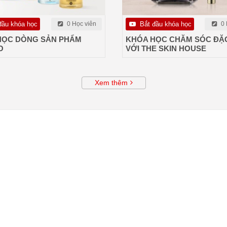
đầu khóa học
0 Học viên
Bắt đầu khóa học
0 
HỌC DÒNG SẢN PHẨM
KHÓA HỌC CHĂM SÓC ĐẶC
O
VỚI THE SKIN HOUSE
Xem thêm