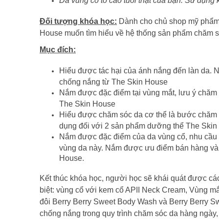
Da vùng cổ tố cáo tuổi thật của bạn. Sử dụn
Đối tượng khóa học:
Dành cho chủ shop mỹ phẩm v
House muốn tìm hiểu về hệ thống sản phẩm chăm só
Mục đích:
Hiểu được tác hại của ánh nắng đến làn da.
chống nắng từ The Skin House
Nắm được đặc điểm tại vùng mắt, lưu ý chăm
The Skin House
Hiểu được chăm sóc da cơ thể là bước chăm s
dụng đối với 2 sản phẩm dưỡng thể The Ski
Nắm được đặc điểm của da vùng cổ, nhu cầu 
vùng da này. Nắm được ưu điểm bán hàng và
House.
Kết thúc khóa học, người học sẽ khái quát được c
biệt: vùng cổ với kem cổ APII Neck Cream, Vùng mắ
đôi Berry Berry Sweet Body Wash và Berry Berry 
chống nắng trong quy trình chăm sóc da hàng ngày