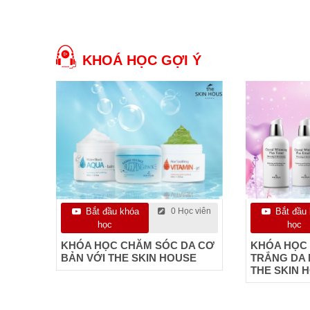
KHOÁ HỌC GỢI Ý
Bắt đầu khóa
0 Học viên
Bắt đầu
học
học
KHÓA HỌC CHĂM SÓC DA CƠ
KHÓA HỌC 
BẢN VỚI THE SKIN HOUSE
TRẮNG DA 
THE SKIN 