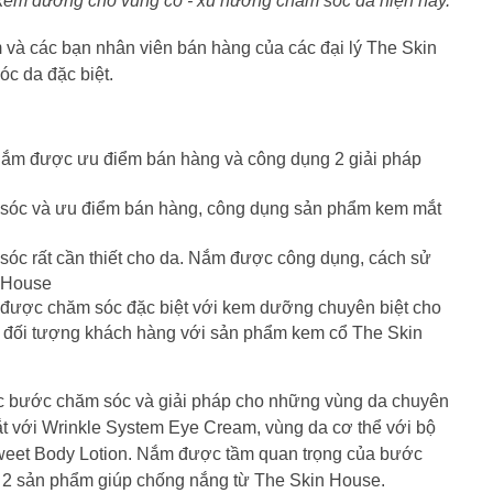
g kem dưỡng cho vùng cổ - xu hướng chăm sóc da hiện nay.
à các bạn nhân viên bán hàng của các đại lý The Skin
c da đặc biệt.
 Nắm được ưu điểm bán hàng và công dụng 2 giải pháp
 sóc và ưu điểm bán hàng, công dụng sản phẩm kem mắt
óc rất cần thiết cho da. Nắm được công dụng, cách sử
n House
được chăm sóc đặc biệt với kem dưỡng chuyên biệt cho
 đối tượng khách hàng với sản phẩm kem cổ The Skin
ác bước chăm sóc và giải pháp cho những vùng da chuyên
t với Wrinkle System Eye Cream, vùng da cơ thể với bộ
Sweet Body Lotion. Nắm được tầm quan trọng của bước
, 2 sản phẩm giúp chống nắng từ The Skin House.