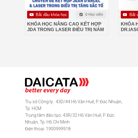
Bắt đầu khóa học
0 Học viên
Bắt 
KHÓA HỌC NÂNG CAO KẾT HỢP
KHÓA 
JDA TRONG LASER ĐIỀU TRỊ NÁM
DR.IAS
Trụ sở Công ty: 43D/44 Hồ Văn Huê, P. Đức Nhuận,
Tp. HCM
Trung tâm đào tạo: 43R/32 Hồ Văn Huê, P. Đức
Nhuận, Tp. Hồ Chí Minh
Điện thoại: 1900999918