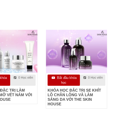
 khóa
0 Học viên
Bắt đầu khóa
0 Học viên
học
ĐẶC TRỊ LÀM
KHÓA HỌC ĐẶC TRỊ SE KHÍT
MỜ VẾT NÁM VỚI
LỖ CHÂN LÔNG VÀ LÀM
HOUSE
SÁNG DA VỚI THE SKIN
HOUSE