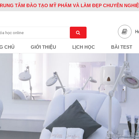
RUNG TÂM ĐÀO TẠO MỸ PHẨM VÀ LÀM ĐẸP CHUYÊN NGHI
H
G CHỦ
GIỚI THIỆU
LỊCH HỌC
BÀI TEST