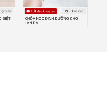
Học viên
Bắt đầu khóa học
0 Học viên
 BIỆT
KHÓA HỌC DINH DƯỠNG CHO
LÀN DA