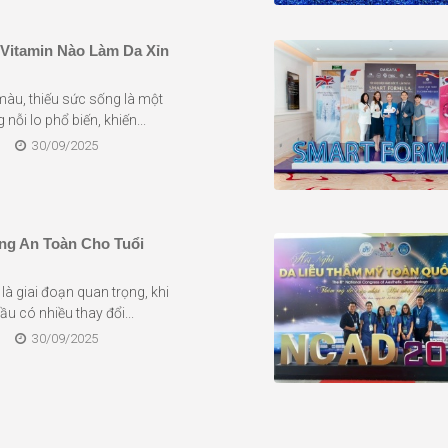
 Vitamin Nào Làm Da Xỉn
màu, thiếu sức sống là một
nỗi lo phổ biến, khiến...
30/09/2025
g An Toàn Cho Tuổi
 là giai đoạn quan trọng, khi
ầu có nhiều thay đổi...
30/09/2025