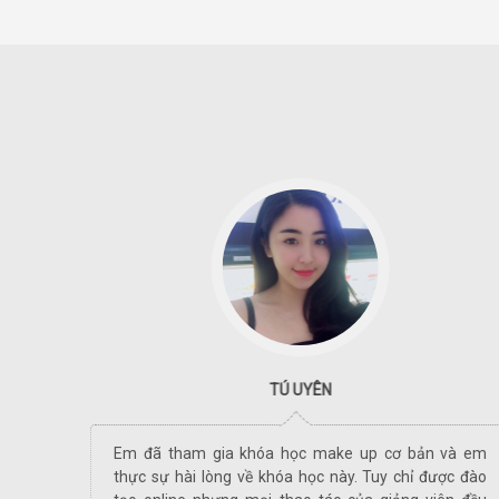
TÚ UYÊN
ờ khóa
Em đã tham gia khóa học make up cơ bản và em
in lắm
thực sự hài lòng về khóa học này. Tuy chỉ được đào