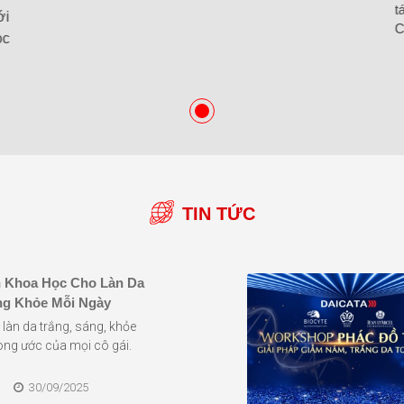
t
ới
C
ọc
TIN TỨC
 Khoa Học Cho Làn Da
ng Khỏe Mỗi Ngày
làn da trắng, sáng, khỏe
ng ước của mọi cô gái.
30/09/2025