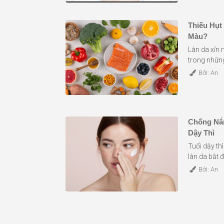
Thiếu Hụt
Màu?
Làn da xỉn 
trong những 
Bởi: An
Chống Nắn
Dậy Thì
Tuổi dậy thì
làn da bắt đ
Bởi: An