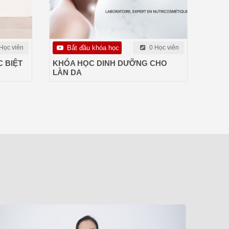
Học viên
Bắt đầu khóa học
0 Học viên
 BIỆT
KHÓA HỌC DINH DƯỠNG CHO
LÀN DA