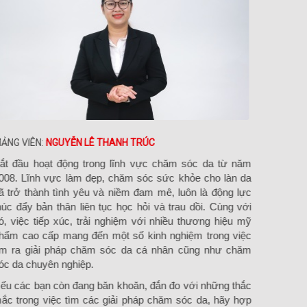
IẢNG VIÊN:
NGUYỄN LÊ THANH TRÚC
GIẢNG VI
ắt đầu hoạt động trong lĩnh vực chăm sóc da từ năm
Khởi n
008. Lĩnh vực làm đẹp, chăm sóc sức khỏe cho làn da
sức khỏ
ã trở thành tình yêu và niềm đam mê, luôn là động lực
hỏi, ng
húc đẩy bản thân liên tục học hỏi và trau dồi. Cùng với
này. Hơ
ó, việc tiếp xúc, trải nghiệm với nhiều thương hiệu mỹ
nhiều 
hẩm cao cấp mang đến một số kinh nghiệm trong việc
cấp, tạ
ìm ra giải pháp chăm sóc da cá nhân cũng như chăm
thông t
óc da chuyên nghiệp.
da.
ếu các bạn còn đang băn khoăn, đắn đo với những thắc
ắc trong việc tìm các giải pháp chăm sóc da, hãy hợp
Nếu cá