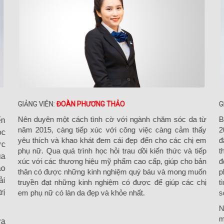
GIẢNG VIÊN:
ĐOÀN PHƯƠNG THẢO
G
Nên duyên một cách tình cờ với ngành chăm sóc da từ
B
ến
năm 2015, càng tiếp xúc với công việc càng cảm thấy
2
ọc
yêu thích và khao khát đem cái đẹp đến cho các chị em
đ
ực
phụ nữ. Qua quá trình học hỏi trau dồi kiến thức và tiếp
t
ua
xúc với các thương hiệu mỹ phẩm cao cấp, giúp cho bản
đ
ao
thân có được những kinh nghiệm quý báu và mong muốn
p
ải
truyền đạt những kinh nghiệm có được để giúp các chị
t
rị
em phụ nữ có làn da đẹp và khỏe nhất.
s
N
m
ưa