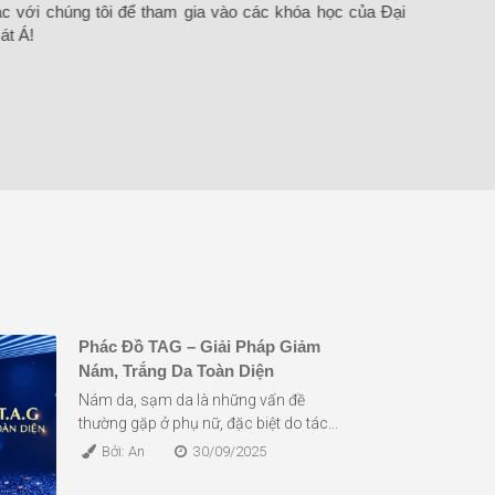
ác với chúng tôi để tham gia vào các khóa học của Đại
tìm đư
át Á!
mình t
Elearni
Phác Đồ TAG – Giải Pháp Giảm
Nám, Trắng Da Toàn Diện
Nám da, sạm da là những vấn đề
thường gặp ở phụ nữ, đặc biệt do tác...
Bởi: An
30/09/2025