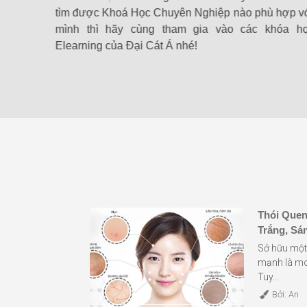
c của Đại
tìm được Khoá Học Chuyên Nghiệp nào phù hợp v
mình thì hãy cùng tham gia vào các khóa h
Elearning của Đại Cát Á nhé!
Thói Quen
Trắng, Sá
Sở hữu một 
mạnh là mo
Tuy...
Bởi: An