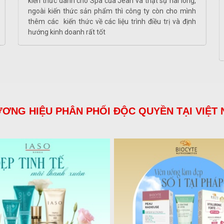
kiến thức dành cho Spa của Jean và thật sự hài lòng,
ngoài kiến thức sản phẩm thì công ty còn cho mình
thêm các kiến thức về các liệu trình điều trị và định
hướng kinh doanh rất tốt
ƠNG HIỆU PHÂN PHỐI ĐỘC QUYỀN TẠI VIỆT