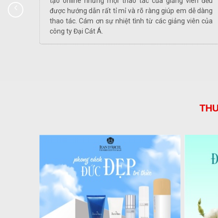
ầm tay
tạo online nhưng mọi thao tác của giảng viên đều
 và tỉ
được hướng dẫn rất tỉ mỉ và rõ ràng giúp em dễ dàng
h được
thao tác. Cám ơn sự nhiệt tình từ các giảng viên của
ên rất
công ty Đại Cát Á.
THƯ