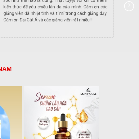
sóc như thế nào là đúng. Thật tuyệt vời khi có thêm
luôn.
kiến thức để yêu chiều làn da của mình. Cảm ơn các
chỉ v
giảng viên đã nhiệt tình và tỉ mĩ trong cách giảng dạy.
mĩ tr
Cám ơn Đại Cát Á và các giảng viên rất nhiều!!!
ngay 
nhiều!
.
 NAM