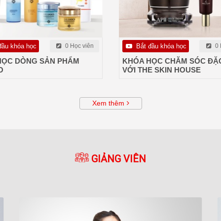
đầu khóa học
0 Học viên
Bắt đầu khóa học
0 
HỌC DÒNG SẢN PHẨM
KHÓA HỌC CHĂM SÓC ĐẶC
O
VỚI THE SKIN HOUSE
Xem thêm
GIẢNG VIÊN