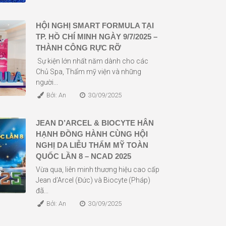
HỘI NGHỊ SMART FORMULA TẠI
TP. HỒ CHÍ MINH NGÀY 9/7/2025 –
THÀNH CÔNG RỰC RỠ
Sự kiện lớn nhất năm dành cho các
Chủ Spa, Thẩm mỹ viện và những
người...
Bởi: An
30/09/2025
JEAN D’ARCEL & BIOCYTE HÂN
HẠNH ĐỒNG HÀNH CÙNG HỘI
NGHỊ DA LIỄU THẨM MỸ TOÀN
QUỐC LẦN 8 – NCAD 2025
Vừa qua, liên minh thương hiệu cao cấp
Jean d’Arcel (Đức) và Biocyte (Pháp)
đã...
Bởi: An
30/09/2025