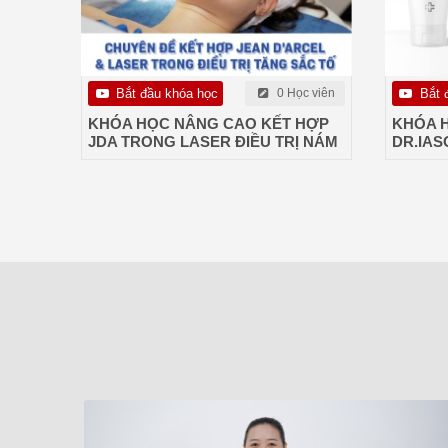
Bắt đầu khóa học
0 Học viên
Bắt 
KHÓA HỌC NÂNG CAO KẾT HỢP
KHÓA 
JDA TRONG LASER ĐIỀU TRỊ NÁM
DR.IAS