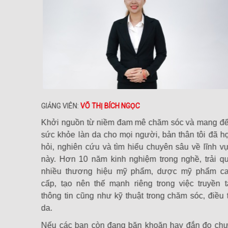
GIẢNG VIÊN:
VÕ THỊ BÍCH NGỌC
a từ năm
Khởi nguồn từ niềm đam mê chăm sóc và mang đ
o làn da
sức khỏe làn da cho mọi người, bản thân tôi đã h
 động lực
hỏi, nghiên cứu và tìm hiểu chuyên sâu về lĩnh v
 Cùng với
này. Hơn 10 năm kinh nghiệm trong nghề, trải q
g hiệu mỹ
nhiều thương hiệu mỹ phẩm, dược mỹ phẩm c
ong việc
cấp, tạo nên thế mạnh riêng trong việc truyền t
như chăm
thông tin cũng như kỹ thuật trong chăm sóc, điều t
da.
ững thắc
 hãy hợp
Nếu các bạn còn đang băn khoăn hay đắn đo ch