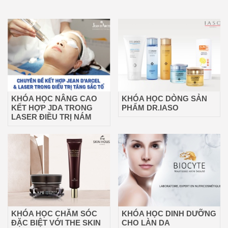
KHÓA HỌC NÂNG CAO
KHÓA HỌC DÒNG SẢN
KẾT HỢP JDA TRONG
PHẨM DR.IASO
LASER ĐIỀU TRỊ NÁM
KHÓA HỌC CHĂM SÓC
KHÓA HỌC DINH DƯỠNG
ĐẶC BIỆT VỚI THE SKIN
CHO LÀN DA