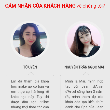
CẢM NHẬN CỦA KHÁCH HÀNG
về chúng tôi?
TÚ UYÊN
NGUYỄN TRẦN NGỌC MAI
Em đã tham gia khóa
Mình là Mai, mình hợp
học make up cơ bản và
tac với Jean d'Arcel
em thực sự hài lòng về
d'Arcel cũng hơn 3 năm
khóa học này. Tuy chỉ
rồi, mình tham dự các
được đào tạo online
khóa đào tạo kiến thức
nhưng mọi thao tác của
dành cho Spa của Jean