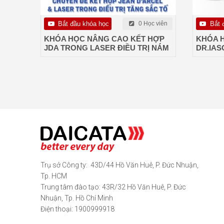
Bắt đầu khóa học
0 Học viên
Bắt 
KHÓA HỌC NÂNG CAO KẾT HỢP
KHÓA 
JDA TRONG LASER ĐIỀU TRỊ NÁM
DR.IAS
Trụ sở Công ty: 43D/44 Hồ Văn Huê, P. Đức Nhuận,
Tp. HCM
Trung tâm đào tạo: 43R/32 Hồ Văn Huê, P. Đức
Nhuận, Tp. Hồ Chí Minh
Điện thoại: 1900999918