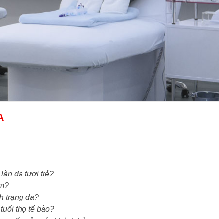
A
làn da tươi trẻ?
ậm?
h trạng da?
tuổi thọ tế bào?