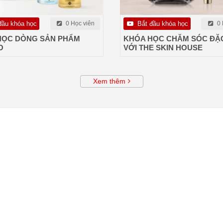
đầu khóa học
0 Học viên
Bắt đầu khóa học
0 
HỌC DÒNG SẢN PHẨM
KHÓA HỌC CHĂM SÓC ĐẶC
O
VỚI THE SKIN HOUSE
Xem thêm