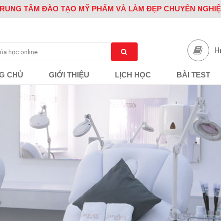
RUNG TÂM ĐÀO TẠO MỸ PHẨM VÀ LÀM ĐẸP CHUYÊN NGHI
H
G CHỦ
GIỚI THIỆU
LỊCH HỌC
BÀI TEST