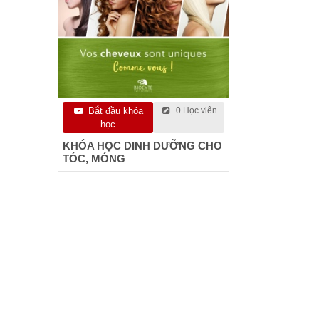
Bắt đầu khóa
0 Học viên
học
KHÓA HỌC DINH DƯỠNG CHO
TÓC, MÓNG