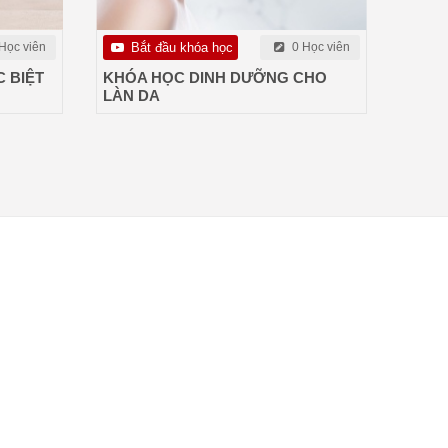
Học viên
Bắt đầu khóa học
0 Học viên
 BIỆT
KHÓA HỌC DINH DƯỠNG CHO
LÀN DA