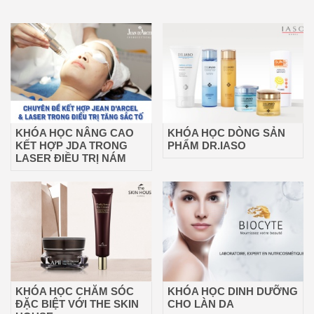
KHÓA HỌC NÂNG CAO
KHÓA HỌC DÒNG SẢN
KẾT HỢP JDA TRONG
PHẨM DR.IASO
LASER ĐIỀU TRỊ NÁM
KHÓA HỌC CHĂM SÓC
KHÓA HỌC DINH DƯỠNG
ĐẶC BIỆT VỚI THE SKIN
CHO LÀN DA