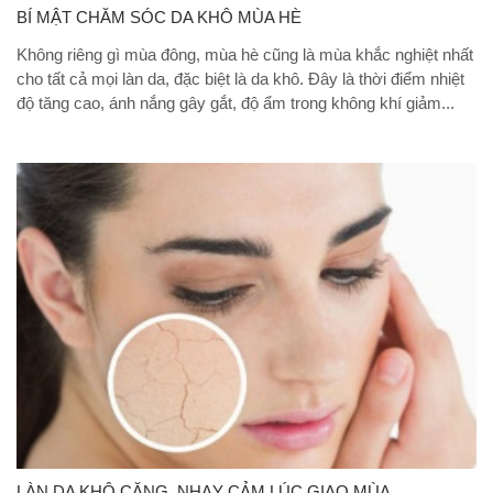
BÍ MẬT CHĂM SÓC DA KHÔ MÙA HÈ
Không riêng gì mùa đông, mùa hè cũng là mùa khắc nghiệt nhất
cho tất cả mọi làn da, đặc biệt là da khô. Đây là thời điểm nhiệt
độ tăng cao, ánh nắng gây gắt, độ ẩm trong không khí giảm...
LÀN DA KHÔ CĂNG, NHẠY CẢM LÚC GIAO MÙA