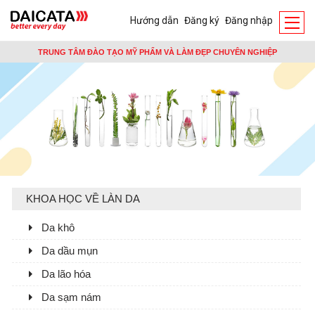
Hướng dẫn
Đăng ký
Đăng nhập
TRUNG TÂM ĐÀO TẠO MỸ PHẨM VÀ LÀM ĐẸP CHUYÊN NGHIỆP
KHOA HỌC VỀ LÀN DA
Da khô
Da dầu mụn
Da lão hóa
Da sạm nám