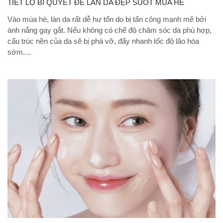
TIẾT LỘ BÍ QUYẾT ĐỂ LÀN DA ĐẸP SUỐT MÙA HÈ
Vào mùa hè, làn da rất dễ hư tổn do bị tấn công mạnh mẽ bởi
ánh nắng gay gắt. Nếu không có chế độ chăm sóc da phù hợp,
cấu trúc nền của da sẽ bị phá vỡ, đẩy nhanh tốc độ lão hóa
sớm....