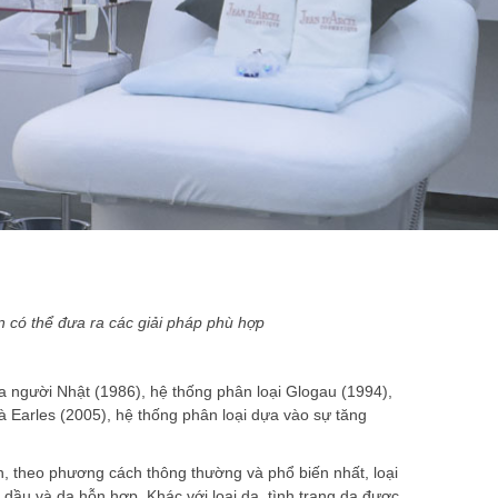
ên có thể đưa ra các giải pháp phù hợp
a người Nhật (1986), hệ thống phân loại Glogau (1994),
và Earles (2005), hệ thống phân loại dựa vào sự tăng
n, theo phương cách thông thường và phổ biến nhất, loại
 dầu và da hỗn hợp. Khác với loại da, tình trạng da được