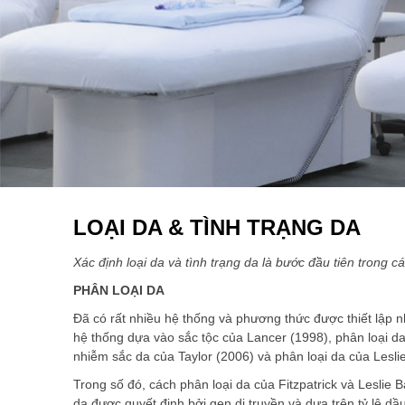
LOẠI DA & TÌNH TRẠNG DA
Xác định loại da và tình trạng da là bước đầu tiên trong 
PHÂN LOẠI DA
Đã có rất nhiều hệ thống và phương thức được thiết lập 
hệ thống dựa vào sắc tộc của Lancer (1998), phân loại da
nhiễm sắc da của Taylor (2006) và phân loại da của Lesl
Trong số đó, cách phân loại da của Fitzpatrick và Leslie
da được quyết định bởi gen di truyền và dựa trên tỷ lệ dầ