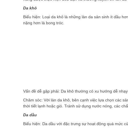
Da khô
Biểu hiện: Loại da khô là những làn da sản sinh ít dầu hơ
nặng hơn là bong tróc.
Vấn đề dễ gặp phải: Da khô thường có xu hướng dễ nhạy
Chăm sóc: Với làn da khô, bên cạnh việc lựa chọn các sả
thời tiết lạnh hoặc gió. Tránh sử dụng nước nóng, các c
Da dầu
Biểu hiện: Da dầu với đặc trưng sự hoạt động quá mức của