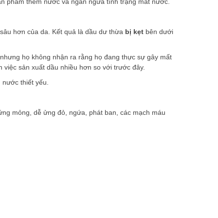
sản phẩm thêm nước và ngăn ngừa tình trạng mất nước.
p sâu hơn của da. Kết quả là dầu dư thừa
bị kẹt
bên dưới
 nhưng họ không nhận ra rằng họ đang thực sự gây mất
ến việc sản xuất dầu nhiều hơn so với trước đây.
 nước thiết yếu.
 chứng mỏng, dễ ửng đỏ, ngứa, phát ban, các mạch máu