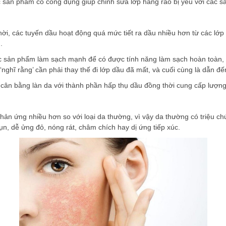
c sản phẩm có công dụng giúp chỉnh sửa lớp hàng rào bị yếu với các 
thời, các tuyến dầu hoạt động quá mức tiết ra dầu nhiều hơn từ các lớ
.
 sản phẩm làm sạch mạnh để có được tính năng làm sạch hoàn toàn,
ẽ ‘nghĩ rằng’ cần phải thay thế đi lớp dầu đã mất, và cuối cùng là dẫn đ
ái cân bằng làn da với thành phần hấp thụ dầu đồng thời cung cấp lượng
 phản ứng nhiều hơn so với loại da thường, vì vậy da thường có triệu
n, dễ ửng đỏ, nóng rát, châm chích hay dị ứng tiếp xúc.