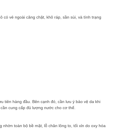
 có vẻ ngoài căng chặt, khô ráp, sần sùi, và tình trạng
 tiên hàng đầu. Bên cạnh đó, cần lưu ý bảo vệ da khi
t cần cung cấp đủ lượng nước cho cơ thể.
nhờn toàn bộ bề mặt, lỗ chân lông to, tối xỉn do oxy hóa