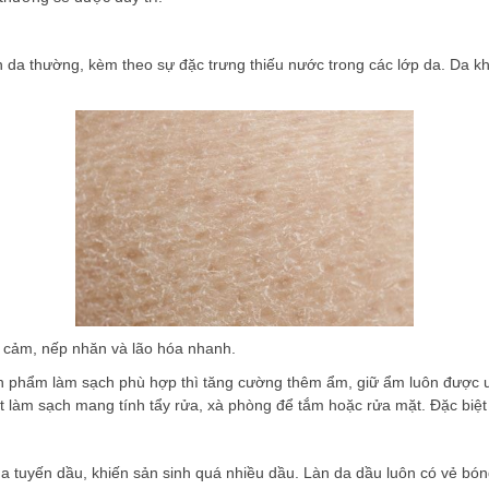
n da thường, kèm theo sự đặc trưng thiếu nước trong các lớp da. Da khô
 cảm, nếp nhăn và lão hóa nhanh.
n phẩm làm sạch phù hợp thì tăng cường thêm ẩm, giữ ẩm luôn được ưu
hất làm sạch mang tính tẩy rửa, xà phòng để tắm hoặc rửa mặt. Đặc biệ
 tuyến dầu, khiến sản sinh quá nhiều dầu. Làn da dầu luôn có vẻ bóng 