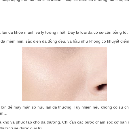
làn da khỏe mạnh và lý tưởng nhất. Đây là loại da có sự cân bằng tốt
u da mềm mịn, sắc diện da đồng đều, và hầu như không có khuyết điểm
ần lớn để may mắn sỡ hữu làn da thường. Tuy nhiên nếu không có sự ch
cảm…
uá khó và phức tạp cho da thường. Chỉ cần các bước chăm sóc cơ bản
thường sẽ được duy trì.