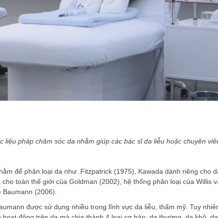
các liệu pháp chăm sóc da nhằm giúp các bác sĩ da liễu hoặc chuyên vi
nhằm để phân loại da như: Fitzpatrick (1975), Kawada dành riêng cho d
 cho toàn thế giới của Goldman (2002), hệ thống phân loại của Willis 
ie Baumann (2006).
 Baumann được sử dụng nhiều trong lĩnh vực da liễu, thẩm mỹ. Tuy nhiê
u hoạt động trên da mà chia thành 4 loại cơ bản: da thường, da khô, da