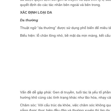
quyết định do các tác nhân bên ngoài và bên trong.
XÁC ĐỊNH LOẠI DA
Da thường
Thuật ngữ “da thường” được sử dụng phổ biến để miêu tả 
Biểu hiện: lỗ chân lông nhỏ, bề mặt da mịn màng, kết cấ
Vấn đề dễ gặp phải: Gen di truyền, tuổi tác là yếu tố ph
hướng khô cùng các tình trạng khác như lão hóa, nhạy 
Chăm sóc: Với cấu trúc da khỏe, việc chăm sóc không q
nắng được thực hiện đều đặn và thường xuyên thì làn da 