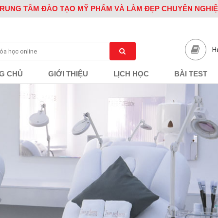
RUNG TÂM ĐÀO TẠO MỸ PHẨM VÀ LÀM ĐẸP CHUYÊN NGHI
H
G CHỦ
GIỚI THIỆU
LỊCH HỌC
BÀI TEST