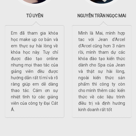
NGUYỄN TRẦN NGỌC MAI
NHẬT HUỆ
óa
Mình là Mai, mình hợp
Qua khóa học onli
 và
tac với Jean d'Arcel
hướng dẫn chăm sóc d
 về
d'Arcel cũng hơn 3 năm
em đã biết được làn 
chỉ
rồi, mình tham dự các
của mình thuộc loại 
ne
khóa đào tạo kiến thức
gì và chăm sóc như t
của
dành cho Spa của Jean
nào là đúng. Thật tuy
ợc
và thật sự hài lòng,
vời khi có thêm kiến th
 rõ
ngoài kiến thức sản
để yêu chiều làn da c
àng
phẩm thì công ty còn
mình. Cảm ơn các giả
sự
cho mình thêm các kiến
viên đã nhiệt tình và tỉ 
ảng
thức về các liệu trình
trong cách giảng dạ
Cát
điều trị và định hướng
Cám ơn Đại Cát Á và c
kinh doanh rất tốt
giảng viên rất nhiều!!!
.