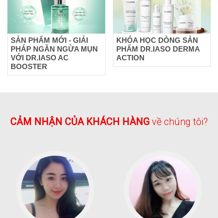
SẢN PHẨM MỚI - GIẢI
KHÓA HỌC DÒNG SẢN
PHÁP NGĂN NGỪA MỤN
PHẨM DR.IASO DERMA
VỚI DR.IASO AC
ACTION
BOOSTER
CẢM NHẬN CỦA KHÁCH HÀNG
về chúng tôi?