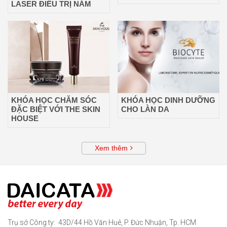
LASER ĐIỀU TRỊ NÁM
KHÓA HỌC CHĂM SÓC
KHÓA HỌC DINH DƯỠNG
ĐẶC BIỆT VỚI THE SKIN
CHO LÀN DA
HOUSE
Xem thêm
Trụ sở Công ty: 43D/44 Hồ Văn Huê, P. Đức Nhuận, Tp. HCM