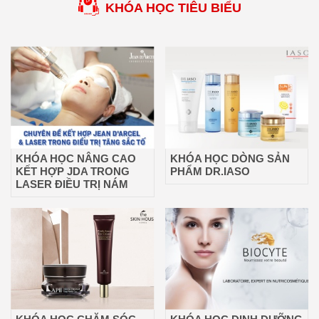
KHÓA HỌC TIÊU BIỂU
KHÓA HỌC NÂNG CAO
KHÓA HỌC DÒNG SẢN
KẾT HỢP JDA TRONG
PHẨM DR.IASO
LASER ĐIỀU TRỊ NÁM