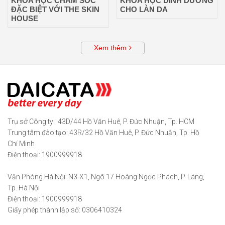
KHÓA HỌC CHĂM SÓC
KHÓA HỌC DINH DƯỠNG
ĐẶC BIỆT VỚI THE SKIN
CHO LÀN DA
HOUSE
Xem thêm
Trụ sở Công ty: 43D/44 Hồ Văn Huê, P. Đức Nhuận, Tp. HCM
Trung tâm đào tạo: 43R/32 Hồ Văn Huê, P. Đức Nhuận, Tp. Hồ
Chí Minh
Điện thoại: 1900999918
Văn Phòng Hà Nội: N3-X1, Ngõ 17 Hoàng Ngọc Phách, P. Láng,
Tp. Hà Nội
Điện thoại: 1900999918
Giấy phép thành lập số: 0306410324