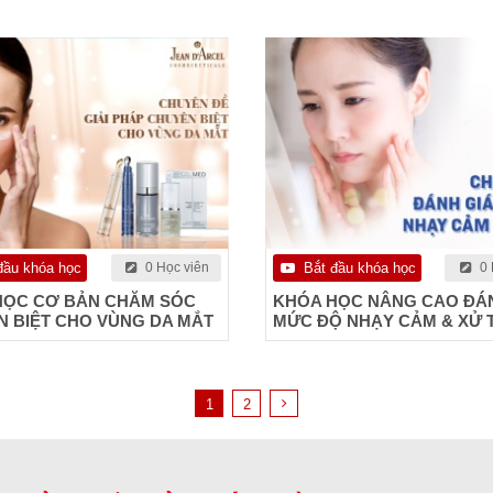
đầu khóa học
0 Học viên
Bắt đầu khóa học
0 
HỌC CƠ BẢN CHĂM SÓC
KHÓA HỌC NÂNG CAO ĐÁN
 BIỆT CHO VÙNG DA MẮT
MỨC ĐỘ NHẠY CẢM & XỬ T
1
2