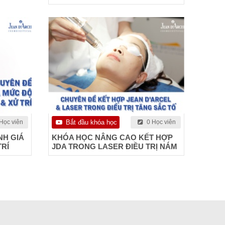
Học viên
Bắt đầu khóa học
0 Học viên
H GIÁ
KHÓA HỌC NÂNG CAO KẾT HỢP
RÍ
JDA TRONG LASER ĐIỀU TRỊ NÁM