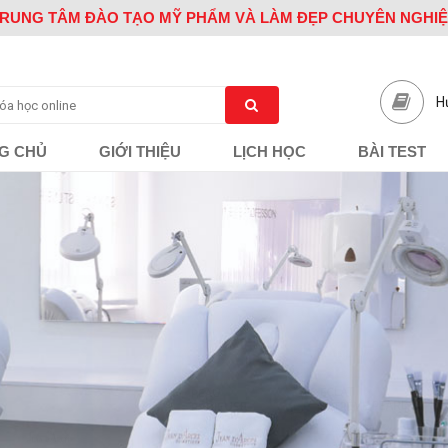
RUNG TÂM ĐÀO TẠO MỸ PHẨM VÀ LÀM ĐẸP CHUYÊN NGHI
H
G CHỦ
GIỚI THIỆU
LỊCH HỌC
BÀI TEST