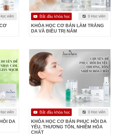
Học viên
Bắt đầu khóa học
0 Học viên
 CƠ
KHÓA HỌC CƠ BẢN LÀM TRẮNG
DA VÀ ĐIỀU TRỊ NÁM
Học viên
Bắt đầu khóa học
0 Học viên
HỒI DA
KHÓA HỌC CƠ BẢN PHỤC HỒI DA
YẾU, THƯƠNG TỔN, NHIỄM HÓA
CHẤT