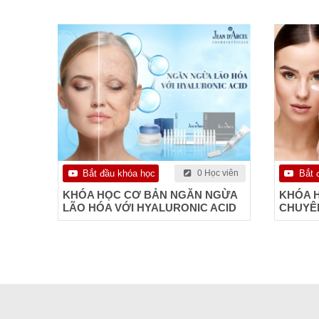
Bắt đầu khóa học
0 Học viên
Bắt 
KHÓA HỌC CƠ BẢN NGĂN NGỪA
KHÓA 
LÃO HÓA VỚI HYALURONIC ACID
CHUYÊN