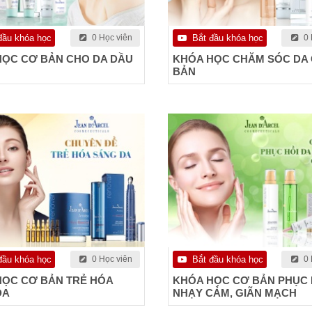
đầu khóa học
0 Học viên
Bắt đầu khóa học
0 
HỌC CƠ BẢN CHO DA DẦU
KHÓA HỌC CHĂM SÓC DA
BẢN
đầu khóa học
0 Học viên
Bắt đầu khóa học
0 
HỌC CƠ BẢN TRẺ HÓA
KHÓA HỌC CƠ BẢN PHỤC 
DA
NHẠY CẢM, GIÃN MẠCH