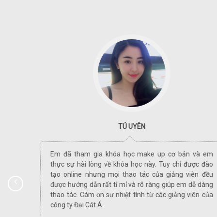
TÚ UYÊN
ờ khóa
Em đã tham gia khóa học make up cơ bản và em
in lắm
thực sự hài lòng về khóa học này. Tuy chỉ được đào
ầm tay
tạo online nhưng mọi thao tác của giảng viên đều
 và tỉ
được hướng dẫn rất tỉ mỉ và rõ ràng giúp em dễ dàng
h được
thao tác. Cám ơn sự nhiệt tình từ các giảng viên của
ên rất
công ty Đại Cát Á.