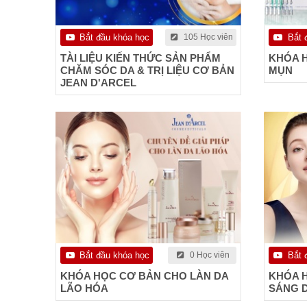
Bắt đầu khóa học
105 Học viên
Bắt 
TÀI LIỆU KIẾN THỨC SẢN PHẨM
KHÓA 
CHĂM SÓC DA & TRỊ LIỆU CƠ BẢN
MỤN
JEAN D'ARCEL
Bắt đầu khóa học
0 Học viên
Bắt 
KHÓA HỌC CƠ BẢN CHO LÀN DA
KHÓA 
LÃO HÓA
SÁNG 