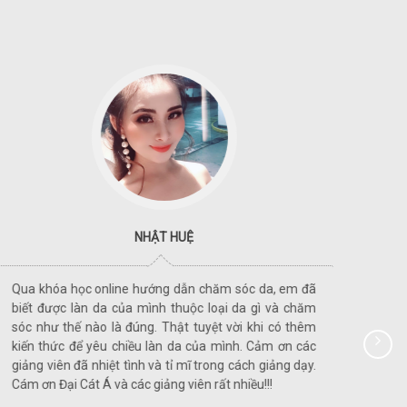
NHẬT HUỆ
Qua khóa học online hướng dẫn chăm sóc da, em đã
Khóa 
biết được làn da của mình thuộc loại da gì và chăm
học m
sóc như thế nào là đúng. Thật tuyệt vời khi có thêm
luôn.
kiến thức để yêu chiều làn da của mình. Cảm ơn các
chỉ v
giảng viên đã nhiệt tình và tỉ mĩ trong cách giảng dạy.
mĩ tr
Cám ơn Đại Cát Á và các giảng viên rất nhiều!!!
ngay 
nhiều!