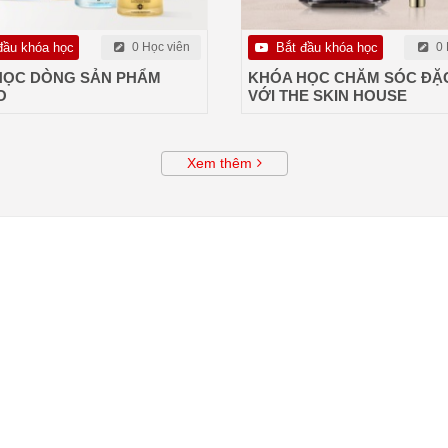
đầu khóa học
0 Học viên
Bắt đầu khóa học
0 
HỌC DÒNG SẢN PHẨM
KHÓA HỌC CHĂM SÓC ĐẶC
O
VỚI THE SKIN HOUSE
Xem thêm