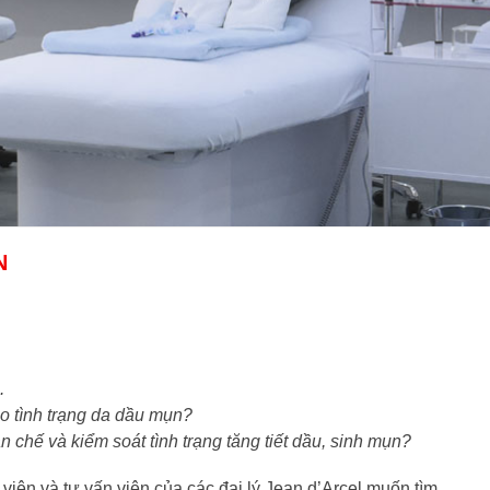
N
.
cho tình trạng da dầu mụn?
 chế và kiểm soát tình trạng tăng tiết dầu, sinh mụn?
 viên và tư vấn viên của các đại lý Jean d’Arcel muốn tìm