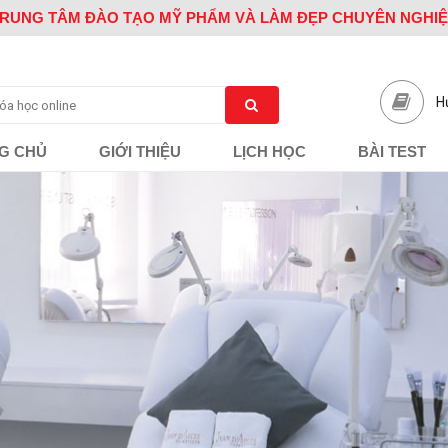
RUNG TÂM ĐÀO TẠO MỸ PHẨM VÀ LÀM ĐẸP CHUYÊN NGHI
H
G CHỦ
GIỚI THIỆU
LỊCH HỌC
BÀI TEST