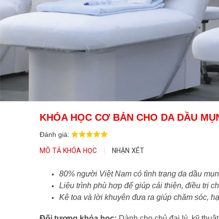
KHÓA HỌC CƠ BẢN CHO DA DẦU MỤ
Đánh giá:
MÔ TẢ KHÓA HỌC
NHẬN XÉT
80% người Việt Nam có tình trạng da dầu mụn
Liệu trình phù hợp để giúp cải thiện, điều trị 
Kê toa và lời khuyên đưa ra giúp chăm sóc, hạn
Đối tượng khóa
học
:
Dành cho chủ đại lý, kỹ thuật