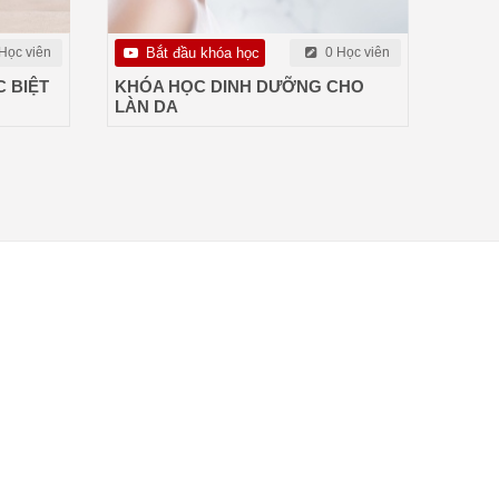
Học viên
Bắt đầu khóa học
0 Học viên
 BIỆT
KHÓA HỌC DINH DƯỠNG CHO
LÀN DA