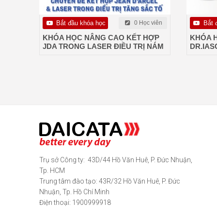
Bắt đầu khóa học
0 Học viên
Bắt 
KHÓA HỌC NÂNG CAO KẾT HỢP
KHÓA 
JDA TRONG LASER ĐIỀU TRỊ NÁM
DR.IAS
Trụ sở Công ty: 43D/44 Hồ Văn Huê, P. Đức Nhuận,
Tp. HCM
Trung tâm đào tạo: 43R/32 Hồ Văn Huê, P. Đức
Nhuận, Tp. Hồ Chí Minh
Điện thoại: 1900999918