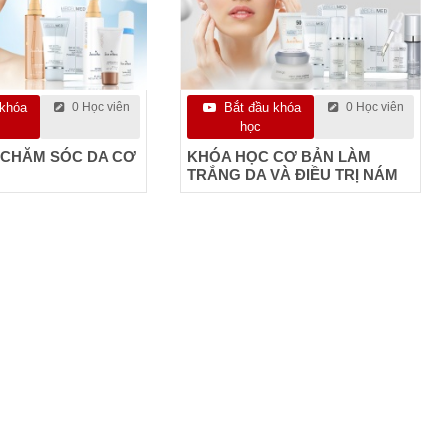
 khóa
0 Học viên
Bắt đầu khóa
0 Học viên
học
 CHĂM SÓC DA CƠ
KHÓA HỌC CƠ BẢN LÀM
TRẮNG DA VÀ ĐIỀU TRỊ NÁM