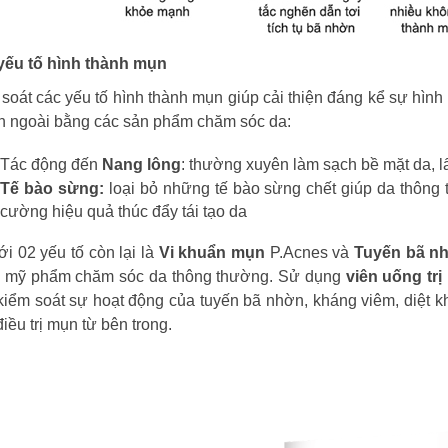
yếu tố hình thành mụn
soát các yếu tố hình thành mụn giúp cải thiện đáng kể sự hình 
n ngoài bằng các sản phẩm chăm sóc da:
Tác động đến
Nang lông
: thường xuyên làm sạch bề mặt da, lấy
Tế bào sừng:
loại bỏ những tế bào sừng chết giúp da thông 
cường hiệu quả thúc đẩy tái tạo da
ới 02 yếu tố còn lại là
Vi khuẩn mụn
P.Acnes và
Tuyến bã n
 mỹ phẩm chăm sóc da thông thường. Sử dụng
viên uống tr
kiểm soát sự hoạt động của tuyến bã nhờn, kháng viêm, diệt k
điều trị mụn từ bên trong.