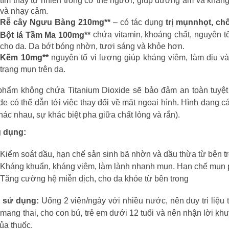
tìm thấy tự nhiên trong cơ thể người, giúp dưỡng ẩm và kháng 
và nhạy cảm.
Rễ cây Ngưu Bàng 210mg**
– có tác dụng
trị mụn
nhọt, chố
chứa vitamin, khoáng chất, nguyên tố
Bột lá Tầm Ma 100mg**
cho da. Da bớt bóng nhờn, tươi sáng và khỏe hơn.
Kẽm 10mg**
nguyên tố vi lượng giúp kháng viêm, làm dịu v
trạng mụn trên da.
hẩm không chứa Titanium Dioxide sẽ bảo đảm an toàn tuyệt 
de có thể dẫn tới việc thay đổi về mặt ngoại hình. Hình dạng 
hác nhau, sự khác biệt pha giữa chất lỏng và rắn).
 dụng:
Kiểm soát dầu, hạn chế sản sinh bã nhờn và dầu thừa từ bên t
Kháng khuẩn, kháng viêm, làm lành nhanh mụn. Hạn chế mụn 
Tăng cường hệ miễn dịch, cho da khỏe từ bên trong
 sử dụng:
Uống 2 viên/ngày với nhiều nước, nên duy trì liệu 
mang thai, cho con bú, trẻ em dưới 12 tuổi và nên nhận lời kh
ủa thuốc.