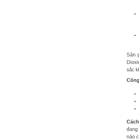
Sản p
Dioxi
sắc k
Công
Cách
đang 
nào c