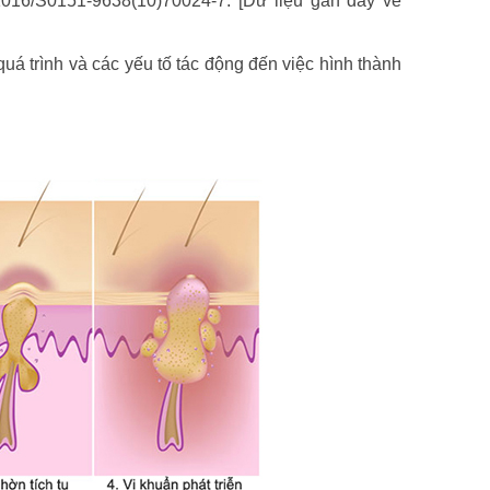
1016/S0151-9638(10)70024-7. [Dữ liệu gần đây về
á trình và các yếu tố tác động đến việc hình thành