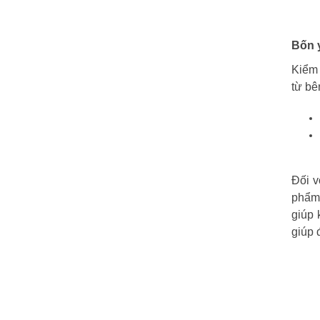
Bốn 
Kiểm 
từ bê
Đối v
phẩm
giúp 
giúp 