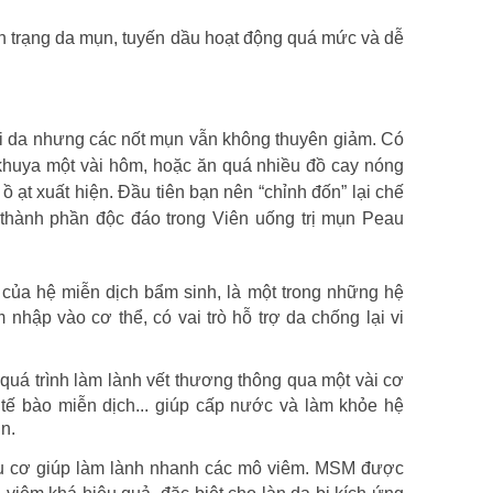
nh trạng da mụn, tuyến dầu hoạt động quá mức và dễ
ài da nhưng các nốt mụn vẫn không thuyên giảm. Có
c khuya một vài hôm, hoặc ăn quá nhiều đồ cay nóng
i ồ ạt xuất hiện. Đầu tiên bạn nên “chỉnh đốn” lại chế
 thành phần độc đáo trong Viên uống trị mụn Peau
n của hệ miễn dịch bẩm sinh, là một trong những hệ
nhập vào cơ thể, có vai trò hỗ trợ da chống lại vi
uá trình làm lành vết thương thông qua một vài cơ
 tế bào miễn dịch... giúp cấp nước và làm khỏe hệ
n.
 cơ giúp làm lành nhanh các mô viêm. MSM được