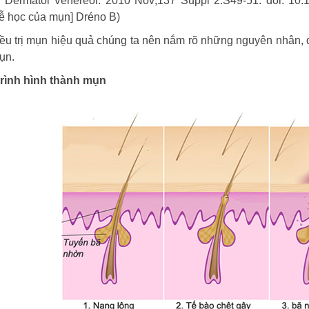
 Dermatol Venereol. 2010 Nov;137 Suppl 2:S49-51. doi: 10.
tễ học của mụn] Dréno B)
ều trị mụn hiệu quả chúng ta nên nắm rõ những nguyên nhân, qu
ụn.
trình hình thành mụn