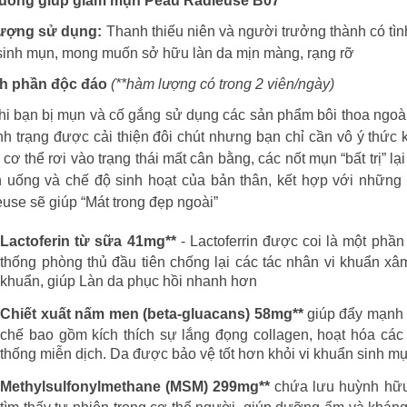
 uống giúp giảm mụn Peau Radieuse B07
tượng sử dụng:
Thanh thiếu niên và người trưởng thành có tì
sinh mụn, mong muốn sở hữu làn da mịn màng, rạng rỡ
h phần độc đáo
(**hàm lượng có trong 2 viên/ngày)
hi bạn bị mụn và cố gắng sử dụng các sản phẩm bôi thoa ngo
ình trạng được cải thiện đôi chút nhưng bạn chỉ cần vô ý thứ
 cơ thể rơi vào trạng thái mất cân bằng, các nốt mụn “bất trị” lạ
 uống và chế độ sinh hoạt của bản thân, kết hợp với những
use sẽ giúp “Mát trong đẹp ngoài”
Lactoferin từ sữa 41mg**
- Lactoferrin được coi là một phầ
thống phòng thủ đầu tiên chống lại các tác nhân vi khuẩn xâm 
khuẩn, giúp Làn da phục hồi nhanh hơn
Chiết xuất nấm men (beta-gluacans) 58mg**
giúp đẩy mạnh q
chế bao gồm kích thích sự lắng đọng collagen, hoạt hóa các
thống miễn dịch. Da được bảo vệ tốt hơn khỏi vi khuẩn sinh mụ
Methylsulfonylmethane (MSM) 299mg**
chứa lưu huỳnh hữu