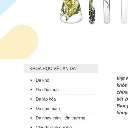
KHOA HỌC VỀ LÀN DA
Việt 
Da khô
không
Da dầu mụn
chứa 
Da lão hóa
tiết
Bioc
Da sạm nám
khuyế
Da nhạy cảm - tổn thương
Chế độ dinh dưỡng