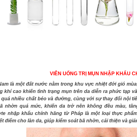
VIÊN UỐNG TRỊ MỤN NHẬP KHẨU C
Nam là một đất nước nằm trong khu vực nhiệt đới gió mùa,
 khí cao khiến tình trạng mụn trên da diễn ra phức tạp v
quá nhiều chất béo và đường, cùng với sự thay đổi nội tiết
 bã nhờn quá mức, khiến da trở nên không đều màu, tăn
yte nhập khẩu chính hãng từ Pháp là một loại thực ph
t điểm cho làn da, giúp kiểm soát bã nhờn, cải thiện và giả