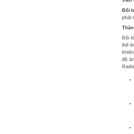
Viên
Đối 
phát 
Thàn
Đôi k
thể t
khiến
độ ăn
Radie